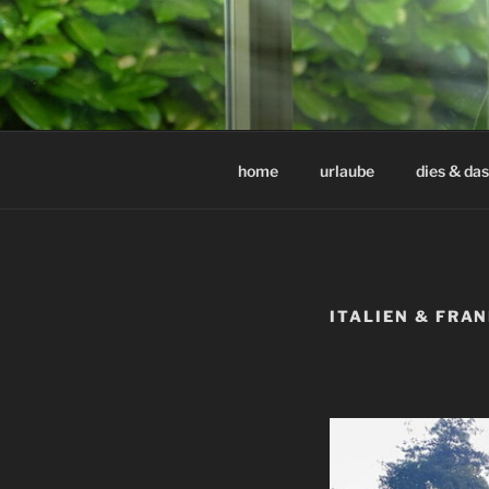
Zum
Inhalt
springen
home
urlaube
dies & das
ITALIEN & FRA